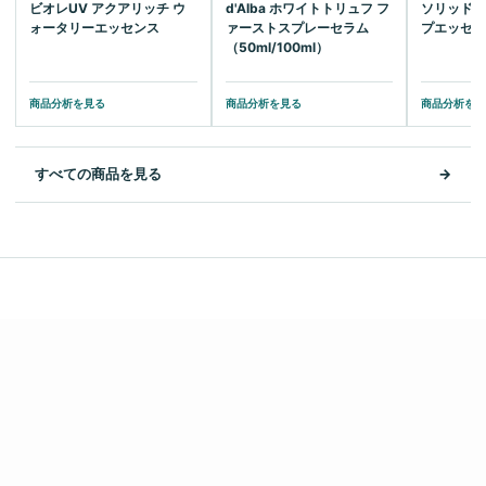
ビオレUV アクアリッチ ウ
d'Alba ホワイトトリュフ フ
ソリッドイ
ォータリーエッセンス
ァーストスプレーセラム
プエッセ
（50ml/100ml）
商品分析を見る
商品分析を見る
商品分析を
すべての商品を見る
→
BRAND DISCOVERY
ブランドから探す
知っているブランドから入ることも、特徴や商品構成から探すこともで
きます。