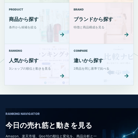
PRODUCT
BRAND
商品から探す
ブランドから探す
条件から候補を絞る
特徴と商品構成を見る
→
→
RANKING
COMPARE
人気から探す
違いから探す
3ショップの順位と動きを見る
2商品を同じ基準で比べる
→
→
RANKING NAVIGATOR
今日の売れ筋と動きを見る
Amazon、楽天市場、Qoo10の順位と変化を、商品分析と一