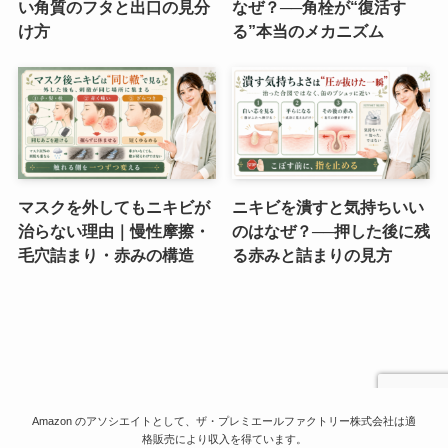
い角質のフタと出口の見分
なぜ？──角栓が“復活す
け方
る”本当のメカニズム
マスクを外してもニキビが
ニキビを潰すと気持ちいい
治らない理由｜慢性摩擦・
のはなぜ？──押した後に残
毛穴詰まり・赤みの構造
る赤みと詰まりの見方
Amazon のアソシエイトとして、ザ・プレミエールファクトリー株式会社は適
格販売により収入を得ています。