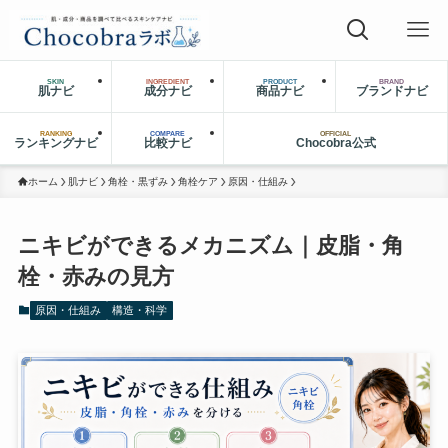
SKIN
INGREDIENT
PRODUCT
BRAND
肌ナビ
成分ナビ
商品ナビ
ブランドナビ
RANKING
COMPARE
OFFICIAL
ランキングナビ
比較ナビ
Chocobra公式
ホーム
肌ナビ
角栓・黒ずみ
角栓ケア
原因・仕組み
ニキビができるメカニズム｜皮脂・角
栓・赤みの見方
原因・仕組み
構造・科学