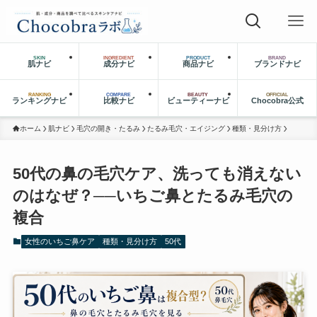
SKIN
INGREDIENT
PRODUCT
BRAND
肌ナビ
成分ナビ
商品ナビ
ブランドナビ
RANKING
COMPARE
BEAUTY
OFFICIAL
ランキングナビ
比較ナビ
ビューティーナビ
Chocobra公式
ホーム
肌ナビ
毛穴の開き・たるみ
たるみ毛穴・エイジング
種類・見分け方
50代の鼻の毛穴ケア、洗っても消えない
のはなぜ？──いちご鼻とたるみ毛穴の
複合
女性のいちご鼻ケア
種類・見分け方
50代