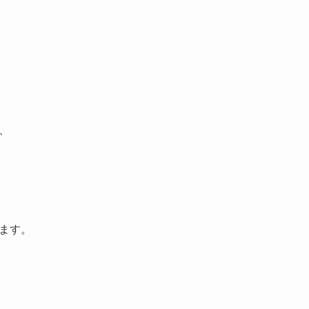
、
ます。