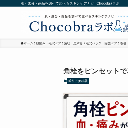
肌・成分・商品を調べて比べるスキンケアナビ | Chocobraラボ
ホーム
肌悩み・毛穴ケア
角栓・黒ずみ
毛穴パック・除去ケア
吸引
角栓をピンセットで
吸引・美顔器