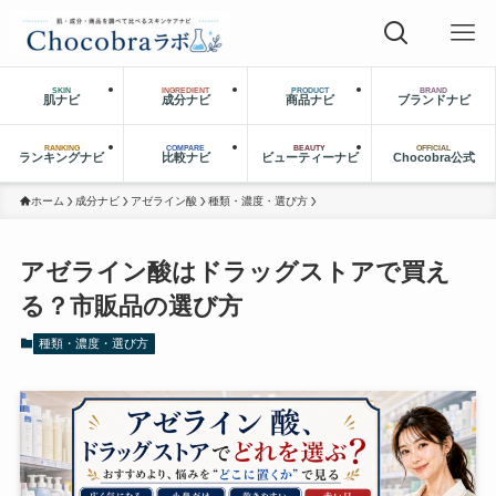
SKIN
INGREDIENT
PRODUCT
BRAND
肌ナビ
成分ナビ
商品ナビ
ブランドナビ
RANKING
COMPARE
BEAUTY
OFFICIAL
ランキングナビ
比較ナビ
ビューティーナビ
Chocobra公式
ホーム
成分ナビ
アゼライン酸
種類・濃度・選び方
アゼライン酸はドラッグストアで買え
る？市販品の選び方
種類・濃度・選び方