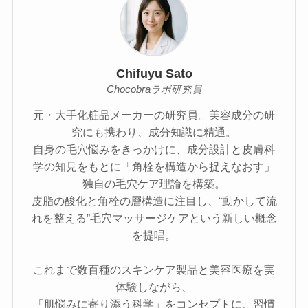
Chifuyu Sato
Chocobraラボ研究員
元・大手化粧品メーカーの研究員。美容成分の研
究にも携わり、成分知識に精通。
自身の毛穴悩みをきっかけに、成分設計と皮膚科
学の知見をもとに「角栓を構造から捉えなおす」
独自の毛穴ケア理論を構築。
皮脂の酸化と角栓の層構造に注目し、“動かして流
れを整える”毛穴マッサージケアという新しい概念
を提唱。
これまで数百種のスキンケア製品と美容医療を実
体験しながら、
「肌悩みに寄り添う科学」をコンセプトに、習慣