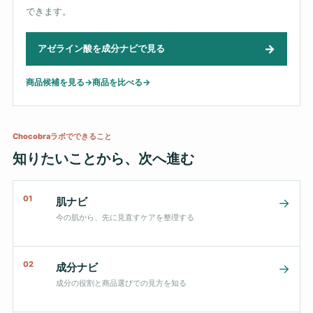
できます。
→
アゼライン酸を成分ナビで見る
商品候補を見る
→
商品を比べる
→
Chocobraラボでできること
知りたいことから、次へ進む
01
肌ナビ
→
今の肌から、先に見直すケアを整理する
02
成分ナビ
→
成分の役割と商品選びでの見方を知る