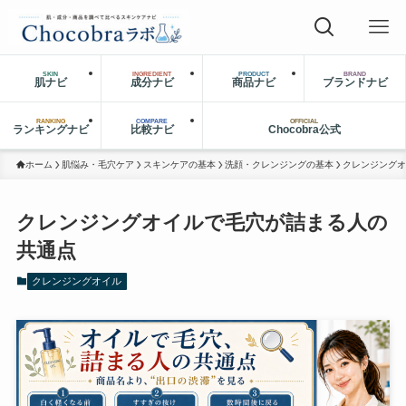
SKIN
INGREDIENT
PRODUCT
BRAND
肌ナビ
成分ナビ
商品ナビ
ブランドナビ
RANKING
COMPARE
OFFICIAL
ランキングナビ
比較ナビ
Chocobra公式
ホーム
肌悩み・毛穴ケア
スキンケアの基本
洗顔・クレンジングの基本
クレンジングオ
クレンジングオイルで毛穴が詰まる人の
共通点
クレンジングオイル