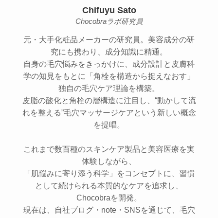
Chifuyu Sato
Chocobraラボ研究員
元・大手化粧品メーカーの研究員。美容成分の研
究にも携わり、成分知識に精通。
自身の毛穴悩みをきっかけに、成分設計と皮膚科
学の知見をもとに「角栓を構造から捉えなおす」
独自の毛穴ケア理論を構築。
皮脂の酸化と角栓の層構造に注目し、“動かして流
れを整える”毛穴マッサージケアという新しい概念
を提唱。
これまで数百種のスキンケア製品と美容医療を実
体験しながら、
「肌悩みに寄り添う科学」をコンセプトに、習慣
として続けられる本質的なケアを追求し、
Chocobraを開発。
現在は、自社ブログ・note・SNSを通じて、毛穴