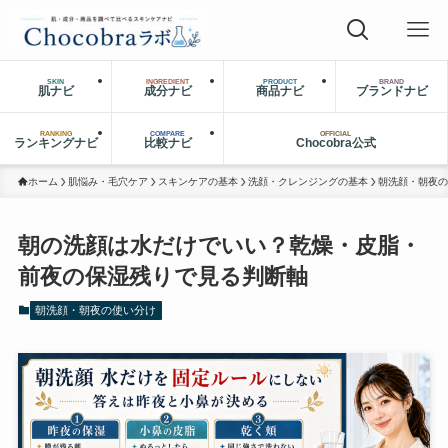
SKIN
INGREDIENT
PRODUCT
BRAND
肌ナビ
成分ナビ
商品ナビ
ブランドナビ
RANKING
COMPARE
OFFICIAL
ランキングナビ
比較ナビ
Chocobra公式
ホーム
肌悩み・毛穴ケア
スキンケアの基本
洗顔・クレンジングの基本
朝洗顔・朝夜の
朝の洗顔は水だけでいい？乾燥・皮脂・
前夜の保湿残りで見る判断軸
朝洗顔・朝夜の使い分け