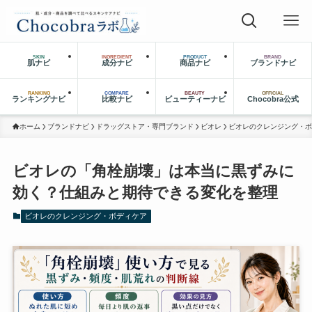
SKIN
INGREDIENT
PRODUCT
BRAND
肌ナビ
成分ナビ
商品ナビ
ブランドナビ
RANKING
COMPARE
BEAUTY
OFFICIAL
ランキングナビ
比較ナビ
ビューティーナビ
Chocobra公式
ホーム
ブランドナビ
ドラッグストア・専門ブランド
ビオレ
ビオレのクレンジング・ボ
ビオレの「角栓崩壊」は本当に黒ずみに
効く？仕組みと期待できる変化を整理
ビオレのクレンジング・ボディケア