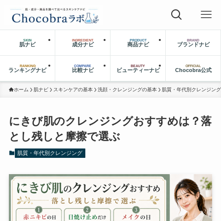
SKIN
INGREDIENT
PRODUCT
BRAND
肌ナビ
成分ナビ
商品ナビ
ブランドナビ
RANKING
COMPARE
BEAUTY
OFFICIAL
ランキングナビ
比較ナビ
ビューティーナビ
Chocobra公式
ホーム
肌ナビ
スキンケアの基本
洗顔・クレンジングの基本
肌質・年代別クレンジング
にきび肌のクレンジングおすすめは？落
とし残しと摩擦で選ぶ
肌質・年代別クレンジング