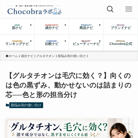
SKIN
INGREDIENT
PRODUCT
BRAND
肌ナビ
成分ナビ
商品ナビ
ブランドナビ
RANKING
COMPARE
BEAUTY
OFFICIAL
ランキングナビ
比較ナビ
ビューティーナビ
Chocobra公式
ホーム
成分ナビ
グルタチオン
肌悩み別の使い分け
【グルタチオンは毛穴に効く？】向くの
は色の黒ずみ、動かせないのは詰まりの
芯──色と形の担当分け
肌悩み別の使い分け