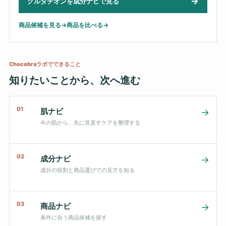
→
グルタチオンを成分ナビで見る
商品候補を見る
→
商品を比べる
→
Chocobraラボでできること
知りたいことから、次へ進む
01
肌ナビ
→
今の肌から、先に見直すケアを整理する
02
成分ナビ
→
成分の役割と商品選びでの見方を知る
03
商品ナビ
→
条件に合う商品候補を探す