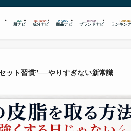
SKIN
INGREDIENT
PRODUCT
BRAND
RANKING
肌ナビ
成分ナビ
商品ナビ
ブランドナビ
ランキン
リセット習慣”──やりすぎない新常識