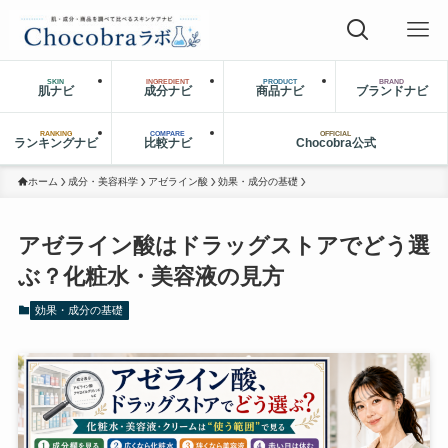
SKIN
INGREDIENT
PRODUCT
BRAND
肌ナビ
成分ナビ
商品ナビ
ブランドナビ
RANKING
COMPARE
OFFICIAL
ランキングナビ
比較ナビ
Chocobra公式
ホーム
成分・美容科学
アゼライン酸
効果・成分の基礎
アゼライン酸はドラッグストアでどう選
ぶ？化粧水・美容液の見方
効果・成分の基礎