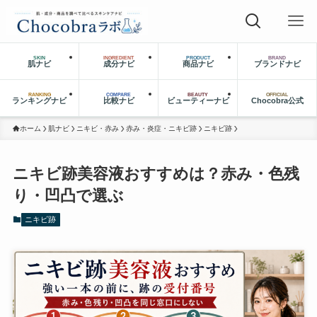
SKIN
INGREDIENT
PRODUCT
BRAND
肌ナビ
成分ナビ
商品ナビ
ブランドナビ
RANKING
COMPARE
BEAUTY
OFFICIAL
ランキングナビ
比較ナビ
ビューティーナビ
Chocobra公式
ホーム
肌ナビ
ニキビ・赤み
赤み・炎症・ニキビ跡
ニキビ跡
ニキビ跡美容液おすすめは？赤み・色残
り・凹凸で選ぶ
ニキビ跡