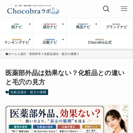
SKIN
INGREDIENT
PRODUCT
BRAND
肌ナビ
成分ナビ
商品ナビ
ブランドナビ
RANKING
COMPARE
OFFICIAL
ランキングナビ
比較ナビ
Chocobra公式
ホーム
成分・美容科学
化粧品成分・処方の基礎
医薬部外品は効果ない？化粧品との違い
と毛穴の見方
化粧品成分・処方の基礎