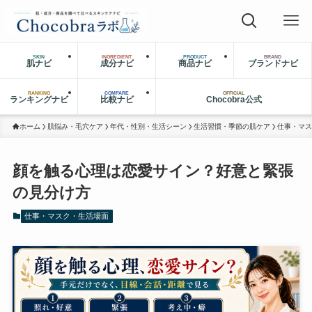
SKIN
INGREDIENT
PRODUCT
BRAND
肌ナビ
成分ナビ
商品ナビ
ブランドナビ
RANKING
COMPARE
OFFICIAL
ランキングナビ
比較ナビ
Chocobra公式
ホーム
肌悩み・毛穴ケア
年代・性別・生活シーン
生活習慣・季節の肌ケア
仕事・マス
顔を触る心理は恋愛サイン？好意と緊張
の見分け方
仕事・マスク・生活場面