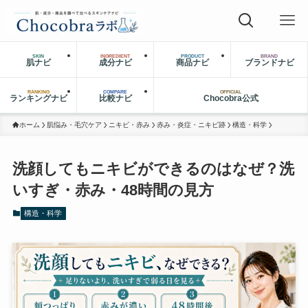
SKIN
INGREDIENT
PRODUCT
BRAND
肌ナビ
成分ナビ
商品ナビ
ブランドナビ
RANKING
COMPARE
OFFICIAL
ランキングナビ
比較ナビ
Chocobra公式
ホーム
肌悩み・毛穴ケア
ニキビ・赤み
赤み・炎症・ニキビ跡
構造・科学
洗顔してもニキビができるのはなぜ？洗
いすぎ・赤み・48時間の見方
構造・科学