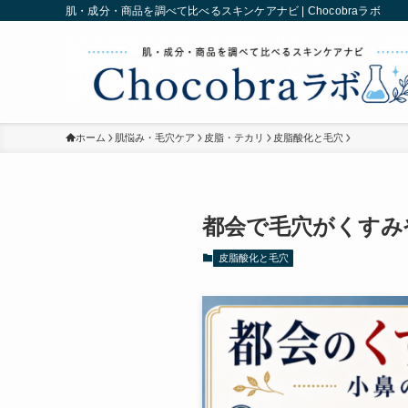
肌・成分・商品を調べて比べるスキンケアナビ | Chocobraラボ
ホーム
肌悩み・毛穴ケア
皮脂・テカリ
皮脂酸化と毛穴
都会で毛穴がくすみ
皮脂酸化と毛穴