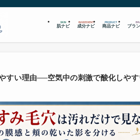
SKIN
INGREDIENT
PRODUCT
BR
肌ナビ
成分ナビ
商品ナビ
ブラ
やすい理由──空気中の刺激で酸化しやす