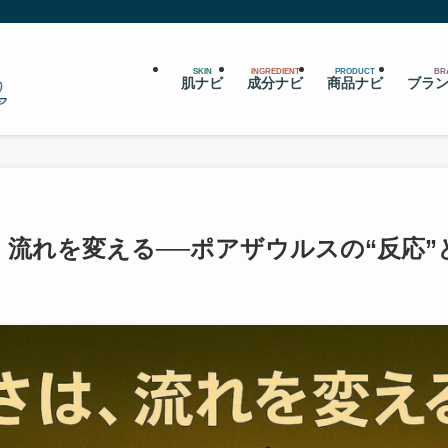
SKIN
INGREDIENT
PRODUCT
BR
肌ナビ
成分ナビ
商品ナビ
ブラ
、流れを変える──ポアザウルスの“反応”