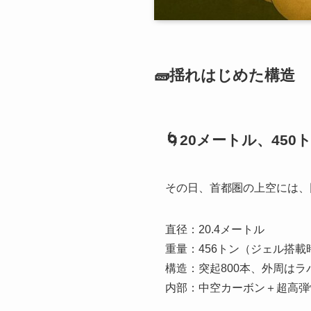
🧱揺れはじめた構造
🌀20メートル、45
その日、首都圏の上空には、
直径：20.4メートル
重量：456トン（ジェル搭載
構造：突起800本、外周は
内部：中空カーボン＋超高弾