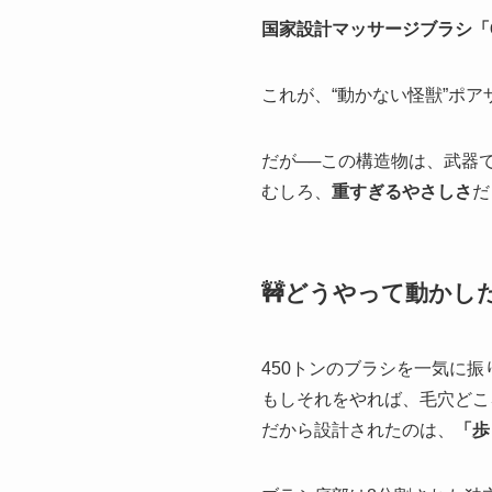
国家設計マッサージブラシ「Cho
これが、“動かない怪獣”ポ
だが──この構造物は、武器
むしろ、
重すぎるやさしさ
だ
🚧どうやって動かし
450トンのブラシを一気に
もしそれをやれば、毛穴どこ
だから設計されたのは、
「歩