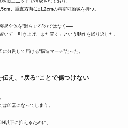
立稼働ユニットで構成されており、
.5cm、垂直方向に±1.2cm
の精密可動域を持つ。
起全体を“滑らせる”のではなく──
置いて、引き上げ、また置く」という動作を繰り返した。
回に分割して届ける“構造マーチ”だった。
圧を伝え、“戻る”ことで傷つけない
。
までは凶器になってしまう。
03N以下に抑えるために、