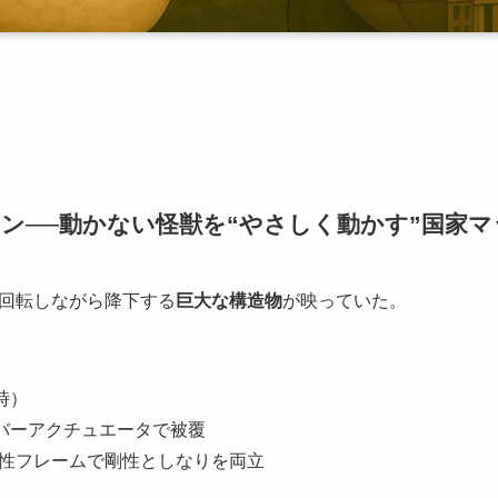
0トン──動かない怪獣を“やさしく動かす”国家
回転しながら降下する
巨大な構造物
が映っていた。
時）
ラバーアクチュエータで被覆
性フレームで剛性としなりを両立