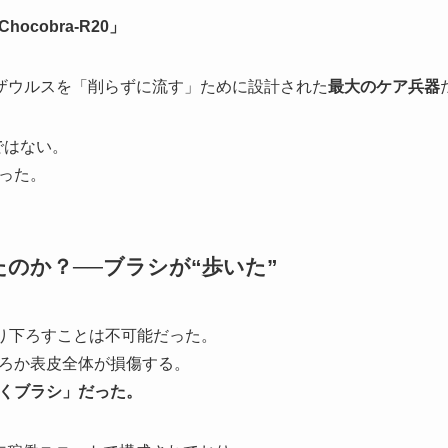
cobra-R20」
アザウルスを「削らずに流す」ために設計された
最大のケア兵器
ではない。
った。
たのか？──ブラシが“歩いた”
振り下ろすことは不可能だった。
ろか表皮全体が損傷する。
くブラシ」だった。