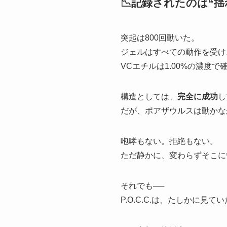
📉記録されたのは“
突起は800回動いた。
ジェルはすべての動作を受け
VCエチルは1.00%の濃度
構造としては、
完全に成功
し
だが、ポアザウルスは動かな
咆哮もない。拒絶もない。
ただ静かに、変わらずそこに
それでも──
P.O.C.C.は、たしかに見て