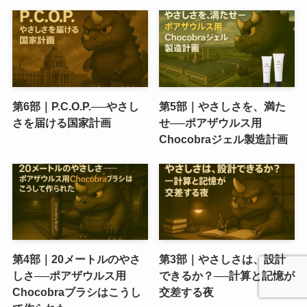
第6部｜P.C.O.P.──やさし
第5部｜やさしさを、満た
さを届ける国家計画
せ──ポアザウルス用
Chocobraジェル製造計画
第4部｜20メートルのやさ
第3部｜やさしさは、設計
しさ──ポアザウルス用
できるか？──計算と記憶が
Chocobraブラシはこうし
交差する夜