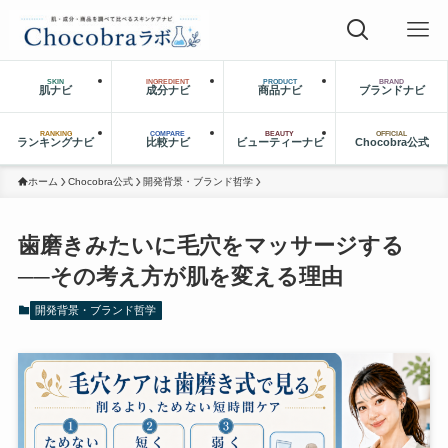
SKIN
INGREDIENT
PRODUCT
BRAND
肌ナビ
成分ナビ
商品ナビ
ブランドナビ
RANKING
COMPARE
BEAUTY
OFFICIAL
ランキングナビ
比較ナビ
ビューティーナビ
Chocobra公式
ホーム
Chocobra公式
開発背景・ブランド哲学
歯磨きみたいに毛穴をマッサージする
──その考え方が肌を変える理由
開発背景・ブランド哲学