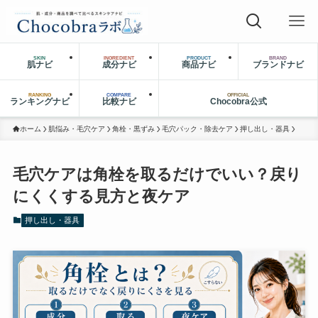
SKIN
INGREDIENT
PRODUCT
BRAND
肌ナビ
成分ナビ
商品ナビ
ブランドナビ
RANKING
COMPARE
OFFICIAL
ランキングナビ
比較ナビ
Chocobra公式
ホーム
肌悩み・毛穴ケア
角栓・黒ずみ
毛穴パック・除去ケア
押し出し・器具
毛穴ケアは角栓を取るだけでいい？戻り
にくくする見方と夜ケア
押し出し・器具