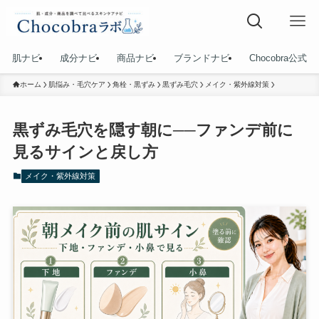
肌ナビ
成分ナビ
商品ナビ
ブランドナビ
Chocobra公式
ホーム
肌悩み・毛穴ケア
角栓・黒ずみ
黒ずみ毛穴
メイク・紫外線対策
黒ずみ毛穴を隠す朝に──ファンデ前に
見るサインと戻し方
メイク・紫外線対策