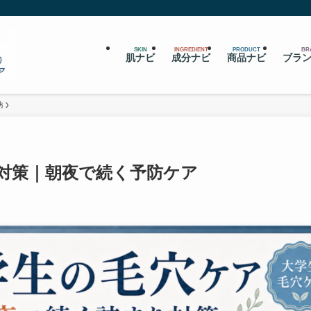
SKIN
INGREDIENT
PRODUCT
BR
肌ナビ
成分ナビ
商品ナビ
ブラ
防
対策｜朝夜で続く予防ケア