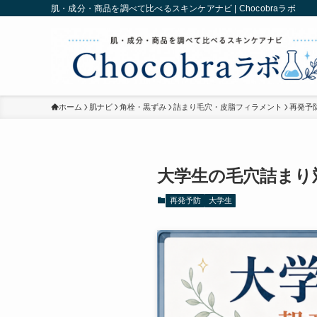
肌・成分・商品を調べて比べるスキンケアナビ | Chocobraラボ
ホーム
肌ナビ
角栓・黒ずみ
詰まり毛穴・皮脂フィラメント
再発予
大学生の毛穴詰まり
再発予防
大学生