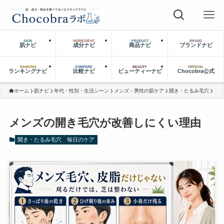
SKIN
INGREDIENT
PRODUCT
BRAND
肌ナビ
成分ナビ
商品ナビ
ブランドナビ
RANKING
COMPARE
BEAUTY
OFFICIAL
ランキングナビ
比較ナビ
ビューティーナビ
Chocobra公式
ホーム
肌ナビ
年代・性別・生活シーン
メンズ・男性の肌ケア
開き・たるみ毛穴
メンズの開き毛穴が改善しにくい理由
開き・たるみ毛穴
毎日のケア