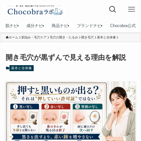
肌ナビ
成分ナビ
商品ナビ
ブランドナビ
Chocobra公式
ホーム
肌悩み・毛穴ケア
毛穴の開き・たるみ
開き毛穴
基本と全体像
開き毛穴が黒ずんで見える理由を解説
基本と全体像