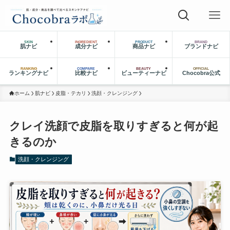
SKIN
INGREDIENT
PRODUCT
BRAND
肌ナビ
成分ナビ
商品ナビ
ブランドナビ
RANKING
COMPARE
BEAUTY
OFFICIAL
ランキングナビ
比較ナビ
ビューティーナビ
Chocobra公式
ホーム
肌ナビ
皮脂・テカリ
洗顔・クレンジング
クレイ洗顔で皮脂を取りすぎると何が起
きるのか
洗顔・クレンジング