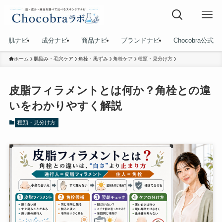
肌ナビ
成分ナビ
商品ナビ
ブランドナビ
Chocobra公式
ホーム
肌悩み・毛穴ケア
角栓・黒ずみ
角栓ケア
種類・見分け方
皮脂フィラメントとは何か？角栓との違
いをわかりやすく解説
種類・見分け方