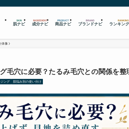
SKIN
INGREDIENT
PRODUCT
BRAND
RANKING
肌ナビ
成分ナビ
商品ナビ
ブランドナビ
ランキン
全体像
グ毛穴に必要？たるみ毛穴との関係を整
イジング
肌悩み別の使い分け