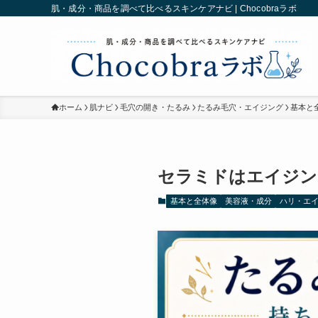
肌・成分・商品を調べて比べるスキンケアナビ | Chocobraラボ
ホーム
肌ナビ
毛穴の開き・たるみ
たるみ毛穴・エイジング
基本と
セラミドはエイジン
基本と全体像
美容液・成分
ハリ・エ