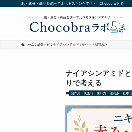
肌・成分・商品を調べて比べるスキンケアナビ | Chocobraラボ
ホーム
成分ナビ
ナイアシンアミド
副作用・肌荒れ
ナイアシンアミドと
りで考える
副作用・肌荒れ
使い方・注意点
基本