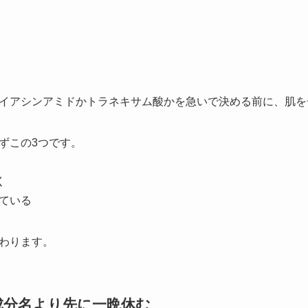
イアシンアミドかトラネキサム酸かを急いで決める前に、肌を
ずこの3つです。
く
ている
わります。
成分名より先に一晩休む