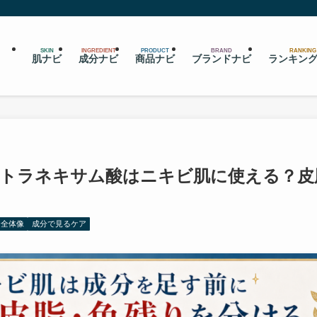
SKIN
INGREDIENT
PRODUCT
BRAND
RANKING
肌ナビ
成分ナビ
商品ナビ
ブランドナビ
ランキン
トラネキサム酸はニキビ肌に使える？皮
と全体像
成分で見るケア