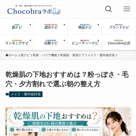
SKIN
INGREDIENT
PRODUCT
BRAND
肌ナビ
成分ナビ
商品ナビ
ブランドナビ
RANKING
COMPARE
BEAUTY
OFFICIAL
ランキングナビ
比較ナビ
ビューティーナビ
Chocobra公式
ホーム
肌ナビ
乾燥・バリア機能
乾燥肌・保湿ケア
メイク・紫外線対策
乾燥肌の下地おすすめは？粉っぽさ・毛
穴・夕方割れで選ぶ朝の整え方
メイク・紫外線対策