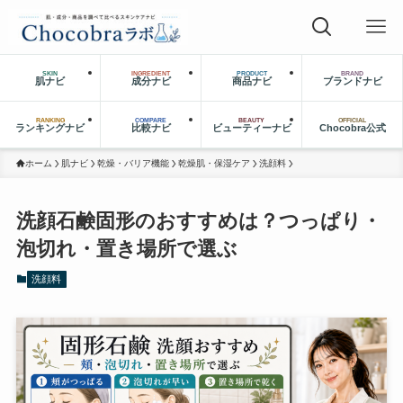
SKIN
INGREDIENT
PRODUCT
BRAND
肌ナビ
成分ナビ
商品ナビ
ブランドナビ
RANKING
COMPARE
BEAUTY
OFFICIAL
ランキングナビ
比較ナビ
ビューティーナビ
Chocobra公式
ホーム
肌ナビ
乾燥・バリア機能
乾燥肌・保湿ケア
洗顔料
洗顔石鹸固形のおすすめは？つっぱり・
泡切れ・置き場所で選ぶ
洗顔料