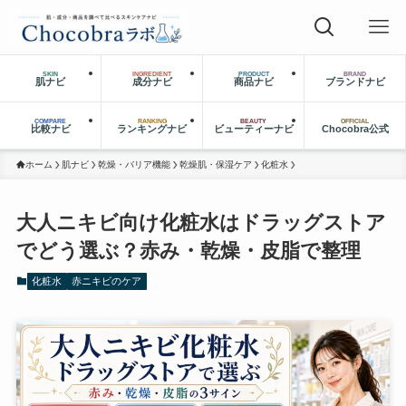
SKIN
INGREDIENT
PRODUCT
BRAND
肌ナビ
成分ナビ
商品ナビ
ブランドナビ
COMPARE
RANKING
BEAUTY
OFFICIAL
比較ナビ
ランキングナビ
ビューティーナビ
Chocobra公式
ホーム
肌ナビ
乾燥・バリア機能
乾燥肌・保湿ケア
化粧水
大人ニキビ向け化粧水はドラッグストア
でどう選ぶ？赤み・乾燥・皮脂で整理
化粧水
赤ニキビのケア