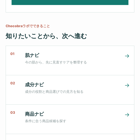
Chocobraラボでできること
知りたいことから、次へ進む
01
肌ナビ
→
今の肌から、先に見直すケアを整理する
02
成分ナビ
→
成分の役割と商品選びでの見方を知る
03
商品ナビ
→
条件に合う商品候補を探す