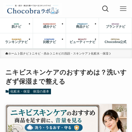
SKIN
INGREDIENT
PRODUCT
BRAND
肌ナビ
成分ナビ
商品ナビ
ブランドナビ
RANKING
COMPARE
BEAUTY
OFFICIAL
ランキングナビ
比較ナビ
ビューティーナビ
Chocobra公式
ホーム
肌ナビ
ニキビ・赤み
ニキビの洗顔・スキンケア
化粧水・保湿
ニキビスキンケアのおすすめは？洗いす
ぎず保湿まで整える
化粧水・保湿
保湿の基本