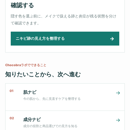
確認する
隠す色を選ぶ前に、メイクで扱える跡と炎症が残る状態を分け
て確認できます。
→
ニキビ跡の見え方を整理する
Chocobraラボでできること
知りたいことから、次へ進む
01
肌ナビ
→
今の肌から、先に見直すケアを整理する
02
成分ナビ
→
成分の役割と商品選びでの見方を知る