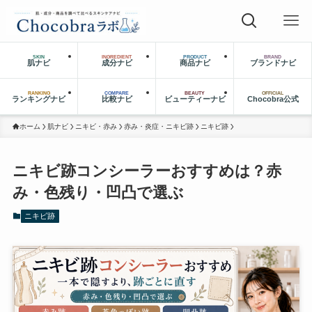
SKIN
INGREDIENT
PRODUCT
BRAND
肌ナビ
成分ナビ
商品ナビ
ブランドナビ
RANKING
COMPARE
BEAUTY
OFFICIAL
ランキングナビ
比較ナビ
ビューティーナビ
Chocobra公式
ホーム
肌ナビ
ニキビ・赤み
赤み・炎症・ニキビ跡
ニキビ跡
ニキビ跡コンシーラーおすすめは？赤
み・色残り・凹凸で選ぶ
ニキビ跡