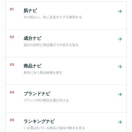
01
肌ナビ
→
今の肌から、先に見直すケアを整理する
02
成分ナビ
→
成分の役割と商品選びでの見方を知る
03
商品ナビ
→
条件に合う商品候補を探す
04
ブランドナビ
→
ブランド内の商品を選び分ける
05
ランキングナビ
→
いま選ばれている商品と順位の動きを見る