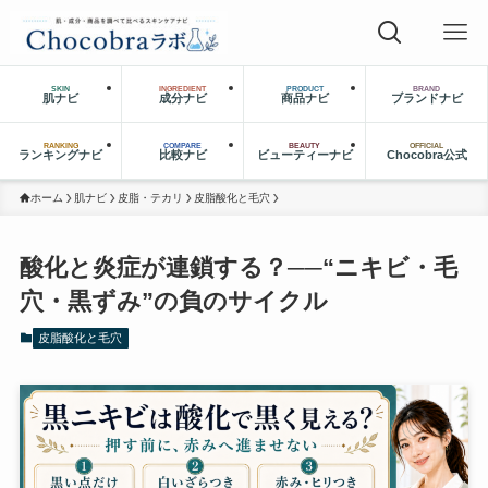
SKIN
INGREDIENT
PRODUCT
BRAND
肌ナビ
成分ナビ
商品ナビ
ブランドナビ
RANKING
COMPARE
BEAUTY
OFFICIAL
ランキングナビ
比較ナビ
ビューティーナビ
Chocobra公式
ホーム
肌ナビ
皮脂・テカリ
皮脂酸化と毛穴
酸化と炎症が連鎖する？──“ニキビ・毛
穴・黒ずみ”の負のサイクル
皮脂酸化と毛穴