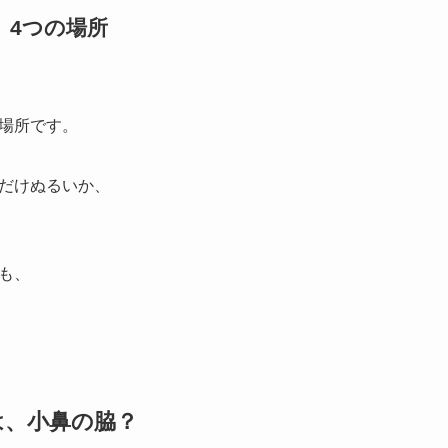
、4つの場所
場所です。
だけぬるいか、
も、
は、小鼻の脇？