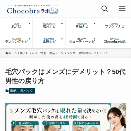
SKIN
INGREDIENT
PRODUCT
BRAND
肌ナビ
成分ナビ
商品ナビ
ブランドナビ
RANKING
COMPARE
BEAUTY
OFFICIAL
ランキングナビ
比較ナビ
ビューティーナビ
Chocobra公式
ホーム
肌ナビ
年代・性別・生活シーン
メンズ・男性の肌ケア
50代
毛穴パックはメンズにデメリット？50代
男性の戻り方
50代
鼻パック