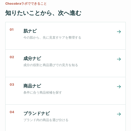
Chocobraラボでできること
知りたいことから、次へ進む
01
肌ナビ
→
今の肌から、先に見直すケアを整理する
02
成分ナビ
→
成分の役割と商品選びでの見方を知る
03
商品ナビ
→
条件に合う商品候補を探す
04
ブランドナビ
→
ブランド内の商品を選び分ける