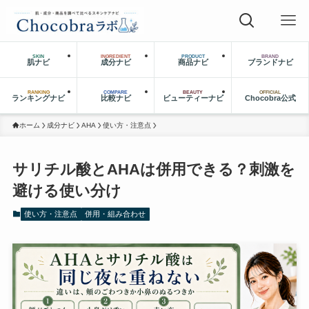
SKIN
INGREDIENT
PRODUCT
BRAND
肌ナビ
成分ナビ
商品ナビ
ブランドナビ
RANKING
COMPARE
BEAUTY
OFFICIAL
ランキングナビ
比較ナビ
ビューティーナビ
Chocobra公式
ホーム
成分ナビ
AHA
使い方・注意点
サリチル酸とAHAは併用できる？刺激を
避ける使い分け
使い方・注意点
併用・組み合わせ