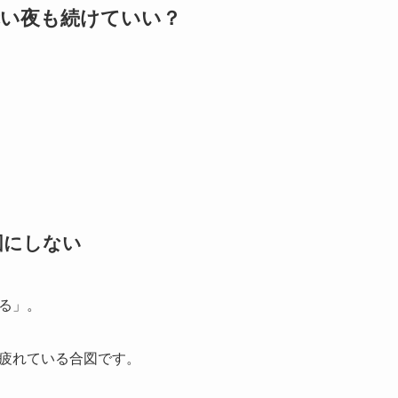
赤い夜も続けていい？
図にしない
る」。
疲れている合図です。