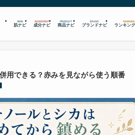
SKIN
INGREDIENT
PRODUCT
BRAND
RANKING
肌ナビ
成分ナビ
商品ナビ
ブランドナビ
ランキン
併用できる？赤みを見ながら使う順番
用