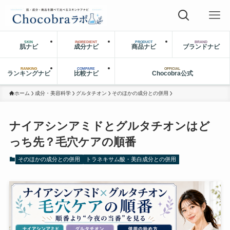
SKIN
INGREDIENT
PRODUCT
BRAND
肌ナビ
成分ナビ
商品ナビ
ブランドナビ
RANKING
COMPARE
OFFICIAL
ランキングナビ
比較ナビ
Chocobra公式
ホーム
成分・美容科学
グルタチオン
そのほかの成分との併用
ナイアシンアミドとグルタチオンはど
っち先？毛穴ケアの順番
そのほかの成分との併用
トラネキサム酸・美白成分との併用