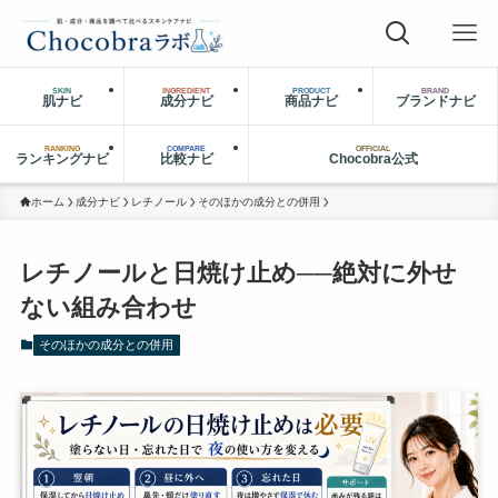
SKIN
INGREDIENT
PRODUCT
BRAND
肌ナビ
成分ナビ
商品ナビ
ブランドナビ
RANKING
COMPARE
OFFICIAL
ランキングナビ
比較ナビ
Chocobra公式
ホーム
成分ナビ
レチノール
そのほかの成分との併用
レチノールと日焼け止め──絶対に外せ
ない組み合わせ
そのほかの成分との併用