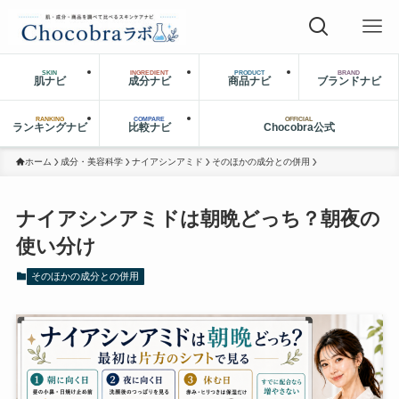
SKIN
INGREDIENT
PRODUCT
BRAND
肌ナビ
成分ナビ
商品ナビ
ブランドナビ
RANKING
COMPARE
OFFICIAL
ランキングナビ
比較ナビ
Chocobra公式
ホーム
成分・美容科学
ナイアシンアミド
そのほかの成分との併用
ナイアシンアミドは朝晩どっち？朝夜の
使い分け
そのほかの成分との併用