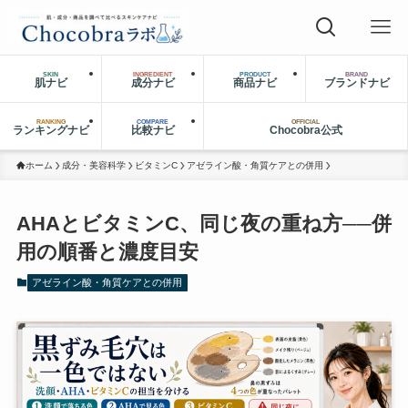
SKIN
INGREDIENT
PRODUCT
BRAND
肌ナビ
成分ナビ
商品ナビ
ブランドナビ
RANKING
COMPARE
OFFICIAL
ランキングナビ
比較ナビ
Chocobra公式
ホーム
成分・美容科学
ビタミンC
アゼライン酸・角質ケアとの併用
AHAとビタミンC、同じ夜の重ね方──併
用の順番と濃度目安
アゼライン酸・角質ケアとの併用