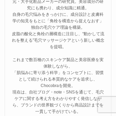
元・大手化粧品メーカーの研究員。美容成分の研
究にも携わり、成分知識に精通。
自身の毛穴悩みをきっかけに、成分設計と皮膚科
学の知見をもとに「角栓を構造から捉えなおす」
独自の毛穴ケア理論を構築。
皮脂の酸化と角栓の層構造に注目し、“動かして流
れを整える”毛穴マッサージケアという新しい概念
を提唱。
これまで数百種のスキンケア製品と美容医療を実
体験しながら、
「肌悩みに寄り添う科学」をコンセプトに、習慣
として続けられる本質的なケアを追求し、
Chocobraを開発。
現在は、自社ブログ・note・SNSを通じて、毛穴
ケアに関する考え方をわかりやすく発信しなが
ら、ブランドの世界観づくりから商品設計までを
一貫して手がけている。