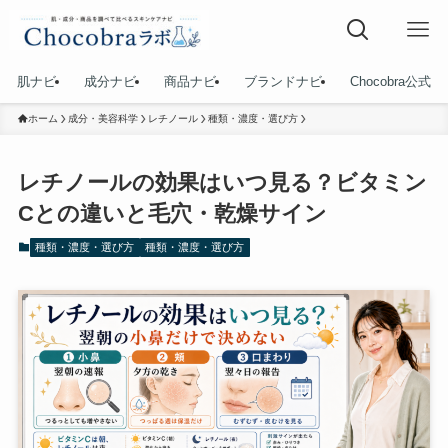
肌ナビ
成分ナビ
商品ナビ
ブランドナビ
Chocobra公式
ホーム
成分・美容科学
レチノール
種類・濃度・選び方
レチノールの効果はいつ見る？ビタミン
Cとの違いと毛穴・乾燥サイン
種類・濃度・選び方
種類・濃度・選び方