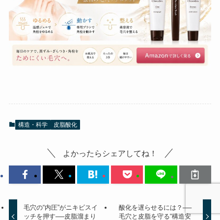
構造・科学
皮脂酸化
よかったらシェアしてね！
毛穴の“内圧”がニキビスイ
酸化を遅らせるには？──
ッチを押す──皮脂溜まり
毛穴と皮脂を守る“構造安