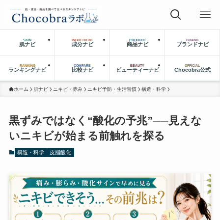
SKIN
INGREDIENT
PRODUCT
BRAND
肌ナビ
成分ナビ
商品ナビ
ブランドナビ
RANKING
COMPARE
BEAUTY
OFFICIAL
ランキングナビ
比較ナビ
ビューティーナビ
Chocobra公式
ホーム
肌ナビ
ニキビ・赤み
ニキビ予防・生活習慣
構造・科学
黒ずみではなく“酸化の予兆”──見えな
いニキビが始まる前触れを探る
構造・科学
皮脂酸化