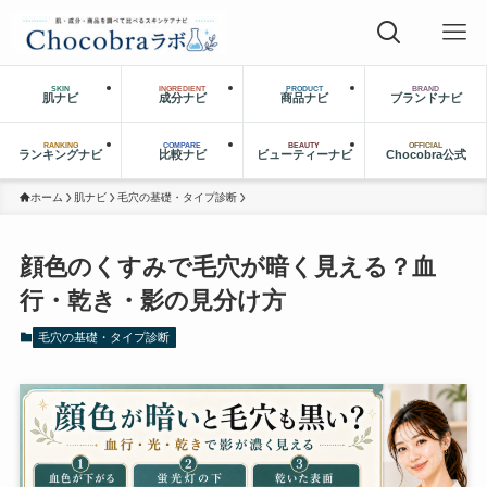
SKIN
INGREDIENT
PRODUCT
BRAND
肌ナビ
成分ナビ
商品ナビ
ブランドナビ
RANKING
COMPARE
BEAUTY
OFFICIAL
ランキングナビ
比較ナビ
ビューティーナビ
Chocobra公式
ホーム
肌ナビ
毛穴の基礎・タイプ診断
顔色のくすみで毛穴が暗く見える？血
行・乾き・影の見分け方
毛穴の基礎・タイプ診断