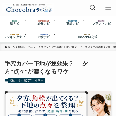
SKIN
INGREDIENT
PRODUCT
BRAND
肌ナビ
成分ナビ
商品ナビ
ブランドナビ
RANKING
COMPARE
OFFICIAL
ランキングナビ
比較ナビ
Chocobra公式
ホーム
肌悩み・毛穴ケア
スキンケアの基本
日焼け止め・ベースメイクの基本
化粧下地
毛穴カバー下地が逆効果？──夕
方“点々”が濃くなるワケ
化粧下地・毛穴プライマー