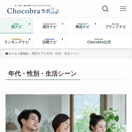
SKIN
INGREDIENT
PRODUCT
BRAND
肌ナビ
成分ナビ
商品ナビ
ブランドナビ
RANKING
COMPARE
OFFICIAL
ランキングナビ
比較ナビ
Chocobra公式
ホーム
肌悩み・毛穴ケア
年代・性別・生活シーン
年代・性別・生活シーン