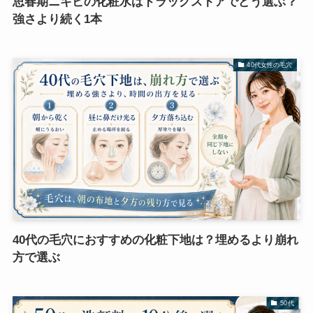
思春期ニキビの化粧水はドラッグストアでどう選ぶ？
強さより続く1本
40代女性の毛穴
40代の毛穴におすすめの化粧下地は？埋めるより崩れ
方で選ぶ
50代