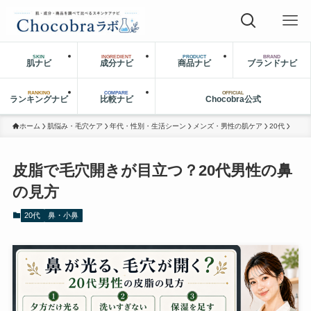
SKIN
INGREDIENT
PRODUCT
BRAND
肌ナビ
成分ナビ
商品ナビ
ブランドナビ
RANKING
COMPARE
OFFICIAL
ランキングナビ
比較ナビ
Chocobra公式
ホーム
肌悩み・毛穴ケア
年代・性別・生活シーン
メンズ・男性の肌ケア
20代
皮脂で毛穴開きが目立つ？20代男性の鼻
の見方
20代
鼻・小鼻