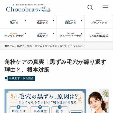
SKIN
INGREDIENT
PRODUCT
BRAND
肌ナビ
成分ナビ
商品ナビ
ブランドナビ
RANKING
COMPARE
BEAUTY
OFFICIAL
ランキングナビ
比較ナビ
ビューティーナビ
Chocobra公式
ホーム
肌ナビ
角栓・黒ずみ
黒ずみ毛穴
繰り返す・戻る悩み
角栓ケアの真実｜黒ずみ毛穴が繰り返す
理由と、根本対策
繰り返す・戻る悩み