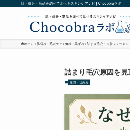
肌・成分・商品を調べて比べるスキンケアナビ | Chocobraラボ
ホーム
肌悩み・毛穴ケア
角栓・黒ずみ
詰まり毛穴・皮脂フィラメン
詰まり毛穴原因を見
原因・仕組み